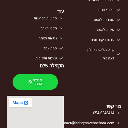
ריקודי זוגות
עוד
מדיניות הפרטיות
מועדון בצ'אטה
תקנון האתר
שירי בצ'אטה
נגישות האתר
סדנת ריקוד זוגית
מפת אתר
קורס בצ'אטה אונליין
באנגלית
שאלות ותשובות
הקהילה שלנו
קבוצת
הווצאפ
צור קשר
054-6248414
contact@latingroovebachata.com