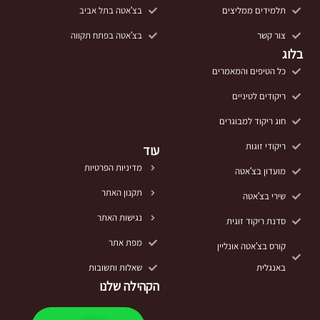
תלמידים ממליצים
בצ'אטה בתל אביב
צור קשר
בצ'אטה בפתח תקווה
בלוג
כל הטיפים והמאמרים
ריקודים לטיניים
חוג ריקוד למבוגרים
ריקודי זוגות
עוד
מדיניות הפרטיות
מועדון בצ'אטה
תקנון האתר
שירי בצ'אטה
נגישות האתר
סדנת ריקוד זוגית
מפת אתר
קורס בצ'אטה אונליין
באנגלית
שאלות ותשובות
הקהילה שלנו